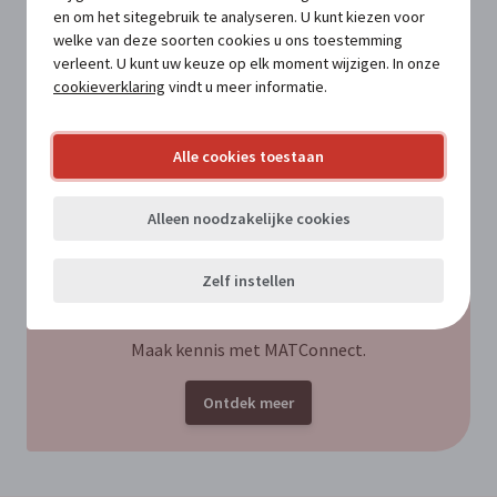
en om het sitegebruik te analyseren. U kunt kiezen voor
welke van deze soorten cookies u ons toestemming
verleent. U kunt uw keuze op elk moment wijzigen. In onze
VOOR ABONNEES
Hoe integreer je je digitale strategie in
cookieverklaring
vindt u meer informatie.
het meerjarenplan?
Alle cookies toestaan
VOOR ABONNEES
Het strategisch meerjarenplan: van
Alleen noodzakelijke cookies
voorbereiding tot plan
Zelf instellen
Nog geen abonnee?
Maak kennis met MATConnect.
Ontdek meer