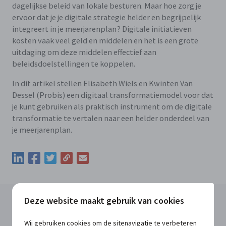
dagelijkse beleid van lokale besturen. Maar hoe zorg je
ervoor dat je je digitale strategie helder en begrijpelijk
integreert in je meerjarenplan? Digitale initiatieven
kosten vaak veel geld en middelen en het is een grote
uitdaging om deze middelen effectief aan
beleidsdoelstellingen te koppelen.
In dit artikel stellen Elisabeth Wiels en Kwinten Van
Dessel (Probis) een digitaal transformatiemodel voor dat
je kunt gebruiken als praktisch instrument om de digitale
transformatie te vertalen naar een helder onderdeel van
je meerjarenplan.
Kopieer de permalink van deze update
Deel deze update via LinkedIn
Deel deze update via Facebook
Deel deze update via Twitter
Deel deze update via e-mail
Deze website maakt gebruik van cookies
Lees meer in MATConnect
Wij gebruiken cookies om de sitenavigatie te verbeteren