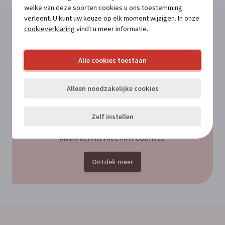
welke van deze soorten cookies u ons toestemming
verleent. U kunt uw keuze op elk moment wijzigen. In onze
Lees meer in MATConnect
cookieverklaring
vindt u meer informatie.
Alle cookies toestaan
VOOR ABONNEES
Van bevelvoerder naar coachend leider
Alleen noodzakelijke cookies
Zelf instellen
Nog geen abonnee?
Maak kennis met MATConnect.
Ontdek meer