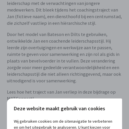
leiderschap met de verwachtingen van jongere
medewerkers. Dit bleek tijdens het coachingstraject van
Jan (fictieve naam), een diensthoofd bij een centrumstad,
die zichzelf vastliep in een hiërarchische stijl.
Door het model van Bateson en Dilts te gebruiken,
ontwikkelde Jan een coachende leiderschapsstijl. Hij
leerde zijn overtuigingen en werkwijze aan te passen,
ruimte te geven voor samenwerking en zijn rol als gids in
plaats van bevelvoerder in te vullen. Deze verandering
zorgde voor meer gedeelde verantwoordelijkheid en een
leiderschapsstijl die niet alleen richtinggevend, maar ook
uitnodigend is voor samenwerking.
Lees hoe het traject van Jan verliep in deze bijdrage op
MATConnect!
Deze website maakt gebruik van cookies
Kopieer de permalink van deze update
Deel deze update via LinkedIn
Deel deze update via Facebook
Deel deze update via Twitter
Deel deze update via e-mail
Wij gebruiken cookies om de sitenavigatie te verbeteren
en om het sitegebruik te analyseren. U kunt kiezen voor