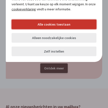
verleent. U kunt uw keuze op elk moment wijzigen. In onze
cookieverklaring
vindt u meer informatie.
VOOR ABONNEES
De gevolgen van het vernietigingsarrest
Alle cookies toestaan
van het Grondwettelijk Hof over het
ontslagdecreet
Alleen noodzakelijke cookies
Nog geen abonnee?
Zelf instellen
Maak kennis met MATConnect.
Ontdek meer
Al onze nieuwsberichten in uw
mailbox
?