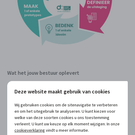
Wat het jouw bestuur oplevert
Efficiëntie
: minder vragen en klachten dankzij
Deze website maakt gebruik van cookies
duidelijkere communicatie. Op termijn een echte tijds-
en kostenbesparing.
Wij gebruiken cookies om de sitenavigatie te verbeteren
Een toegankelijker bestuur:
drempelverlagend,
en om het sitegebruik te analyseren. U kunt kiezen voor
inclusief en goed voor je imago.
welke van deze soorten cookies u ons toestemming
Transparantie en vertrouwen:
wat duidelijk is,
verleent. U kunt uw keuze op elk moment wijzigen. In onze
schept vertrouwen.
cookieverklaring
vindt u meer informatie.