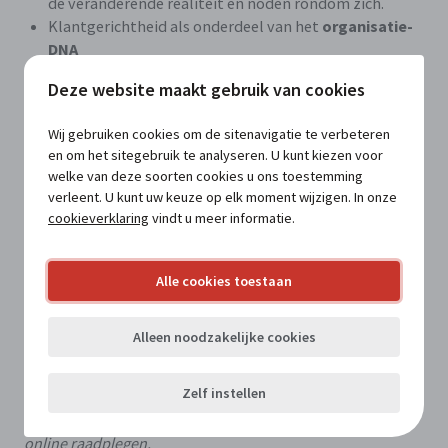
de veranderende realiteit en noden rondom zich.
Klantgerichtheid als onderdeel van het
organisatie-
DNA
Deze website maakt gebruik van cookies
"Over Dienstbaarheid" is een boek waar zowel
medewerkers
en
leidinggevenden
heel wat uit kunnen
Wij gebruiken cookies om de sitenavigatie te verbeteren
halen. Een boek dat wil
inspireren
en dat uzelf en uw
en om het sitegebruik te analyseren. U kunt kiezen voor
collega’s in
beweging
wil brengen. Dat, en nog zoveel
welke van deze soorten cookies u ons toestemming
meer. Kortom, een boek dat hoopt u de twee mooiste
verleent. U kunt uw keuze op elk moment wijzigen. In onze
woorden uit de Nederlandse taal te kunnen bezorgen:
cookieverklaring
vindt u meer informatie.
goesting en durf. Want beide zijn nodig om organisaties
echt fundamenteel om te denken tot bolwerken van
klantgerichtheid.
Alle cookies toestaan
Alleen noodzakelijke cookies
Deze publicatie kan u bestellen op de
webshop van
uitgeverij Vanden Broele
.
Zelf instellen
Abonnees van MATConnect kunnen de publicatie ook
online raadplegen.