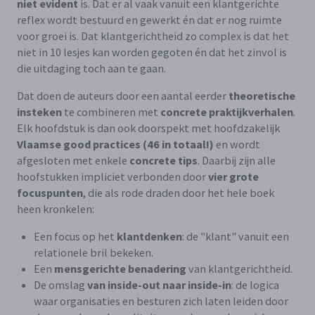
niet evident
is. Dat er al vaak vanuit een klantgerichte
reflex wordt bestuurd en gewerkt én dat er nog ruimte
voor groei is. Dat klantgerichtheid zo complex is dat het
niet in 10 lesjes kan worden gegoten én dat het zinvol is
die uitdaging toch aan te gaan.
Dat doen de auteurs door een aantal eerder
theoretische
insteken
te combineren met
concrete praktijkverhalen
.
Elk hoofdstuk is dan ook doorspekt met hoofdzakelijk
Vlaamse good practices (46 in totaal!)
en wordt
afgesloten met enkele
concrete tips
. Daarbij zijn alle
hoofstukken impliciet verbonden door
vier grote
focuspunten
, die als rode draden door het hele boek
heen kronkelen:
Een focus op het
klantdenken
: de "klant" vanuit een
relationele bril bekeken.
Een
mensgerichte benadering
van klantgerichtheid.
De omslag
van inside-out naar inside-in
: de logica
waar organisaties en besturen zich laten leiden door