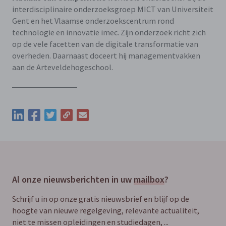
interdisciplinaire onderzoeksgroep MICT van Universiteit
Gent en het Vlaamse onderzoekscentrum rond
technologie en innovatie imec. Zijn onderzoek richt zich
op de vele facetten van de digitale transformatie van
overheden. Daarnaast doceert hij managementvakken
aan de Arteveldehogeschool.
Kopieer de permalink van deze update
Deel deze update via LinkedIn
Deel deze update via Facebook
Deel deze update via Twitter
Deel deze update via e-mail
Al onze nieuwsberichten in uw
mailbox
?
Schrijf u in op onze gratis nieuwsbrief en blijf op de
hoogte van nieuwe regelgeving, relevante actualiteit,
niet te missen opleidingen en studiedagen, ...