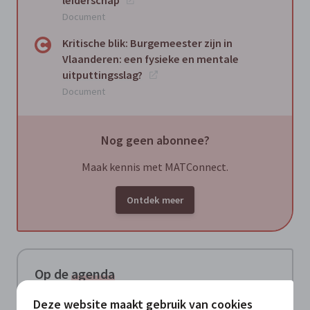
Document
Kritische blik: Burgemeester zijn in
Vlaanderen: een fysieke en mentale
uitputtingsslag?
Document
Nog geen abonnee?
Maak kennis met MATConnect.
Ontdek meer
Op de
agenda
Zomerwebinar: Hoe maak je een
Deze website maakt gebruik van cookies