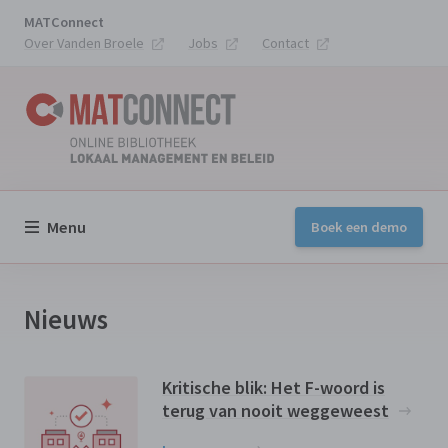
MATConnect
Over Vanden Broele
Jobs
Contact
Menu
Boek een demo
Nieuws
Kritische blik: Het F-woord is
terug van nooit weggeweest