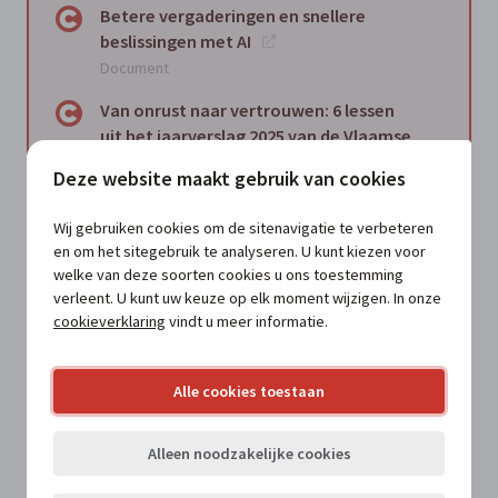
Betere vergaderingen en snellere
beslissingen met AI
Document
Van onrust naar vertrouwen: 6 lessen
uit het jaarverslag 2025 van de Vlaamse
Ombudsdienst voor lokale besturen
Deze website maakt gebruik van cookies
Document
Wij gebruiken cookies om de sitenavigatie te verbeteren
Hoe werk je een AI-policy uit in een
en om het sitegebruik te analyseren. U kunt kiezen voor
lokaal bestuur? Het voorbeeld van De
welke van deze soorten cookies u ons toestemming
Haan
verleent. U kunt uw keuze op elk moment wijzigen. In onze
Document
cookieverklaring
vindt u meer informatie.
Zelfreflectie als stille kracht van goed
leiderschap
Alle cookies toestaan
Document
Kritische blik: Burgemeester zijn in
Alleen noodzakelijke cookies
Vlaanderen: een fysieke en mentale
uitputtingsslag?