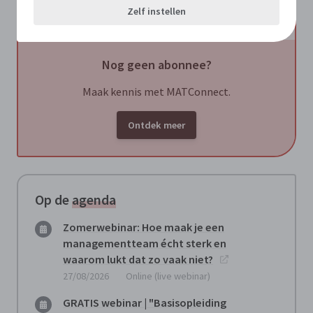
Zelf instellen
Document
Nog geen abonnee?
Maak kennis met MATConnect.
Ontdek meer
Op de
agenda
Zomerwebinar: Hoe maak je een
managementteam écht sterk en
waarom lukt dat zo vaak niet?
27/08/2026
Online (live webinar)
GRATIS webinar | "Basisopleiding