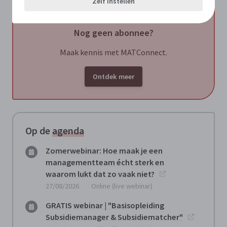
Zelf instellen
Nog geen abonnee?
Maak kennis met MATConnect.
Ontdek meer
Op de
agenda
Zomerwebinar: Hoe maak je een
managementteam écht sterk en
waarom lukt dat zo vaak niet?
27/08/2026
Online (live webinar)
GRATIS webinar | "Basisopleiding
Subsidiemanager & Subsidiematcher"