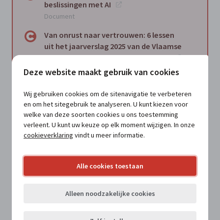
beslissingen met AI
Document
Van onrust naar vertrouwen: 6 lessen
uit het jaarverslag 2025 van de Vlaamse
Ombudsdienst voor lokale besturen
Document
Deze website maakt gebruik van cookies
Hoe werk je een AI-policy uit in een
Wij gebruiken cookies om de sitenavigatie te verbeteren
lokaal bestuur? Het voorbeeld van De
en om het sitegebruik te analyseren. U kunt kiezen voor
Haan
welke van deze soorten cookies u ons toestemming
Document
verleent. U kunt uw keuze op elk moment wijzigen. In onze
cookieverklaring
vindt u meer informatie.
Zelfreflectie als stille kracht van goed
leiderschap
Document
Alle cookies toestaan
Kritische blik: Burgemeester zijn in
Alleen noodzakelijke cookies
Vlaanderen: een fysieke en mentale
uitputtingsslag?
Document