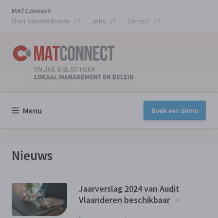
MATConnect
Over Vanden Broele
Jobs
Contact
Menu
Boek een demo
Nieuws
Jaarverslag 2024 van Audit
Vlaanderen beschikbaar